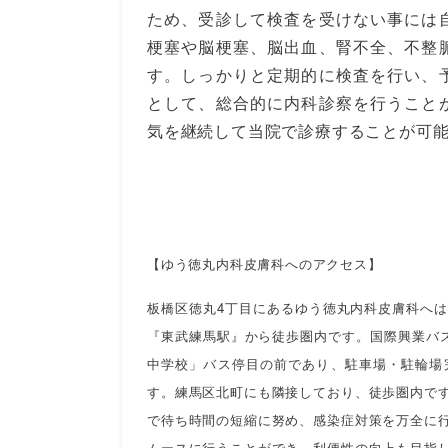
ため、受診して検査を受けない事には
梗塞や脳梗塞、脳出血、腎不全、不整
す。しっかりと定期的に検査を行い、
として、総合的に内科診察を行うこと
気を継続して当院で診療することが可
【ゆう徳丸内科皮膚科へのアクセス】
板橋区徳丸4丁目にあるゆう徳丸内科皮膚科へ
『東武練馬駅』から徒歩圏内です。国際興業バス
中学校」バス停目の前であり、駐車場・駐輪場
す。練馬区北町にも隣接しており、徒歩圏内で
で待ち時間の短縮に努め、感染症対策を万全に
ムースに行うことができ、利便性の向上も目指