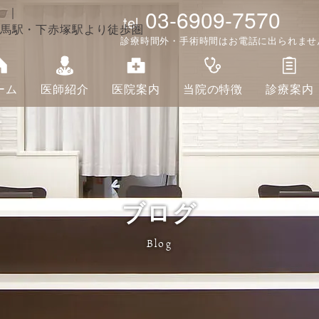
。｜
03-6909-7570
tel
馬駅・下赤塚駅より徒歩圏
診療時間外・手術時間はお電話に出られませ
ーム
医師紹介
医院案内
当院の特徴
診療案内
ブログ
Blog