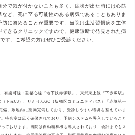
自分で気が付かないことも多く、症状が出た時には心筋
脈など、死に至る可能性のある病気であることもありま
予防に努めることが重要です。当院は生活習慣病を主体
ができるクリニックですので、健康診断で発見された病
能です。ご希望の方はぜひご受診ください。
は、有楽町線・副都心線『地下鉄赤塚駅』、東武東上線『下赤塚駅』
（下赤03）、りんりんGO（板橋区コミュニティバス）「赤塚第一
完備、敷地内に薬局完備しており、受診しやすい環境を整えていま
す。待合室は広く確保されており、予約システムを導入していること
行っております。当院は自動精算機も導入されており、会計までもス
しております。糖尿病治療や高血圧、脂質異常症の大切な治療のひと