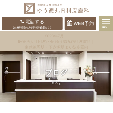
電話する
WEB予約
MENU
診療時間のみ(手術時間除く)
2023年7月｜
医療法人社団悠正会 ゆう徳丸内科皮膚科｜
東武練馬駅・下赤塚駅より徒歩圏内
ブログ
Blog