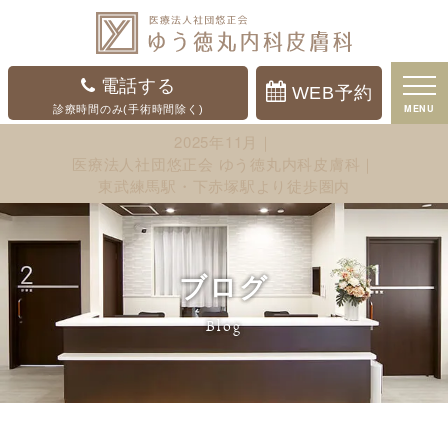
電話する
WEB予約
MENU
診療時間のみ(手術時間除く)
2025年11月｜
医療法人社団悠正会 ゆう徳丸内科皮膚科｜
東武練馬駅・下赤塚駅より徒歩圏内
ブログ
Blog