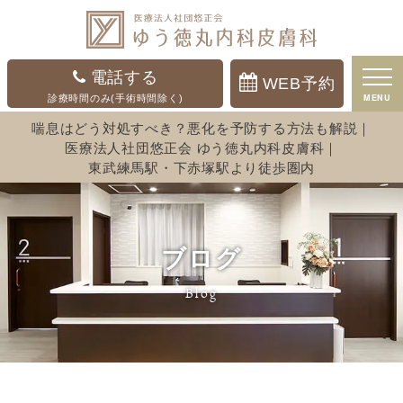
電話する
WEB予約
MENU
診療時間のみ(手術時間除く)
喘息はどう対処すべき？悪化を予防する方法も解説｜
医療法人社団悠正会 ゆう徳丸内科皮膚科｜
東武練馬駅・下赤塚駅より徒歩圏内
ブログ
Blog